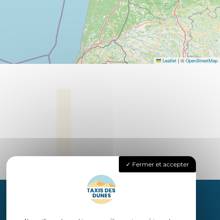
Leaflet
|
©
OpenStreetMap
Fermer et accepter