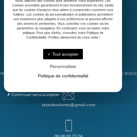
Nous utilisons des cookies pour améliorer votre expérience. Les
Accueil
cookies essentiels garantissent le bon fonctionnement du site, tandis
Taxi
que les cookies d'analyse nous aident à comprendre comment vous
l'utilisez. Les cookies de personnalisation et publicitaires permettent
Transport de malade assis
une expérience plus adaptée à vos préférences et peuvent afficher
Découvrez notre région
des annonces pertinentes. Vous contrôlez vos cookies via les
paramètres du navigateur. En continuant, vous acceptez notre
Contact
politique. Pour plus d'infos, consultez notre Politique de
Confidentialité. Profitez pleinement de votre visite !
Tout accepter
Personnaliser
960 AVENUE DE L'EUROPE - ESPACE MABE, 33260 LA TESTE-DE-BUCH
Politique de confidentialité
Continuer sans accepter
taxisdesdunes@gmail.com
06 08 00 23 24