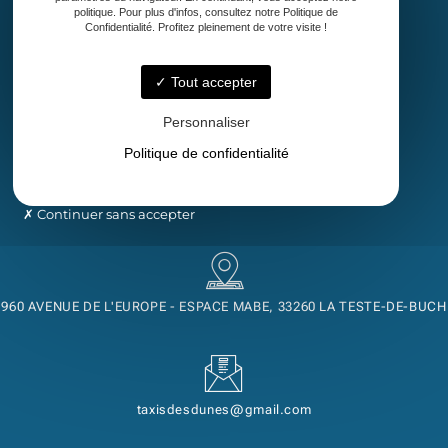
politique. Pour plus d'infos, consultez notre Politique de
Confidentialité. Profitez pleinement de votre visite !
Accueil
Tout accepter
Taxi
Transport de malade assis
Personnaliser
Découvrez notre région
Politique de confidentialité
Contact
Continuer sans accepter
960 AVENUE DE L'EUROPE - ESPACE MABE, 33260 LA TESTE-DE-BUCH
taxisdesdunes@gmail.com