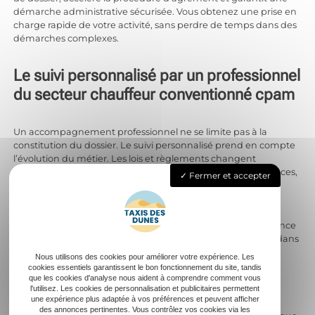
démarche administrative sécurisée. Vous obtenez une prise en
charge rapide de votre activité, sans perdre de temps dans des
démarches complexes.
Le suivi personnalisé par un professionnel
du secteur chauffeur conventionné cpam
Un accompagnement professionnel ne se limite pas à la
constitution du dossier. Le suivi personnalisé prend en compte
l’évolution du métier. Les lois et règlements changent
régulièrement et un professionnel actualise vos connaissances,
Fermer et accepter
vous informe sur les nouveaux textes liés aux transports de
malades assis, à la sécurité sociale ou aux prestations des
organismes d’assurance maladie. Vous bénéficiez d’un
interlocuteur réactif en cas de contrôle de la caisse d’assurance
maladie ou de la préfecture, ce qui renforce votre sérénité dans
l’exercice de la profession.
Nous utilisons des cookies pour améliorer votre expérience. Les
cookies essentiels garantissent le bon fonctionnement du site, tandis
Le suivi inclut également des conseils sur les équipements
que les cookies d'analyse nous aident à comprendre comment vous
l'utilisez. Les cookies de personnalisation et publicitaires permettent
obligatoires, la mise à jour des attestations, et
une expérience plus adaptée à vos préférences et peuvent afficher
l’accompagnement lors de l’achat de nouveaux véhicules
des annonces pertinentes. Vous contrôlez vos cookies via les