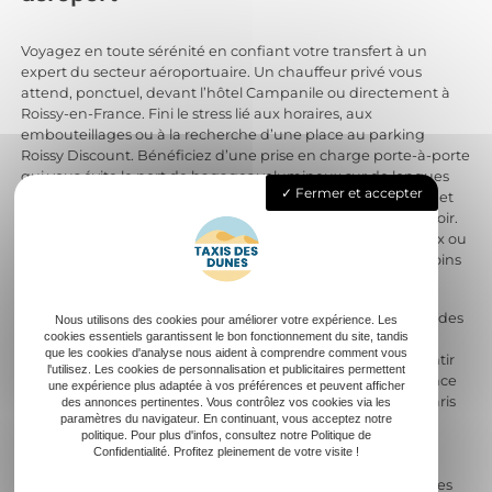
Voyagez en toute sérénité en confiant votre transfert à un
expert du secteur aéroportuaire. Un chauffeur privé vous
attend, ponctuel, devant l’hôtel Campanile ou directement à
Roissy-en-France. Fini le stress lié aux horaires, aux
embouteillages ou à la recherche d’une place au parking
Roissy Discount. Bénéficiez d’une prise en charge porte-à-porte
qui vous évite le port de bagages volumineux sur de longues
Fermer et accepter
distances. Le transfert s’effectue de manière directe, rapide et
confortable, que votre avion décolle tôt le matin ou tard le soir.
Qu’il s’agisse de Paris Charles De Gaulle, Orly, du Parc Astérix ou
de Disneyland Paris, chaque trajet s’organise selon vos besoins
précis.
Le professionnel anticipe les difficultés, surveille les horaires des
Nous utilisons des cookies pour améliorer votre expérience. Les
cookies essentiels garantissent le bon fonctionnement du site, tandis
vols, ajuste ses services en cas d’arrivée tardive ou de retard
que les cookies d'analyse nous aident à comprendre comment vous
d’avion. Réservez votre chauffeur prive aeroport pour garantir
l'utilisez. Les cookies de personnalisation et publicitaires permettent
une assistance dédiée, 24h/24, même lors des pics d’affluence
une expérience plus adaptée à vos préférences et peuvent afficher
liés aux millions de passagers transitant par l’aéroport de Paris
des annonces pertinentes. Vous contrôlez vos cookies via les
paramètres du navigateur. En continuant, vous acceptez notre
chaque année. Votre chauffeur assure la discrétion, la
politique. Pour plus d'infos, consultez notre Politique de
convivialité et la sécurité tout au long du transfert. Confiez
Confidentialité. Profitez pleinement de votre visite !
chaque déplacement professionnel ou personnel à un
interlocuteur unique, expert des trajets entre la capitale et les