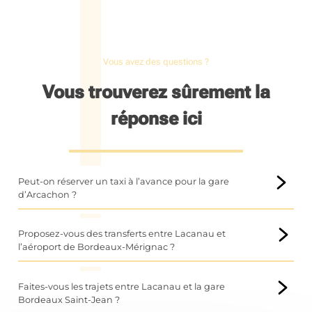
Vous avez des questions ?
Vous trouverez sûrement la
réponse ici
Peut-on réserver un taxi à l’avance pour la gare
d’Arcachon ?
Oui, il est tout à fait possible de réserver votre taxi à l’avance
pour la gare d’Arcachon. Cette solution est idéale pour
Proposez-vous des transferts entre Lacanau et
éviter toute attente, notamment en période touristique ou
l’aéroport de Bordeaux-Mérignac ?
lors des départs matinaux.
Oui, nous assurons des
transferts taxi entre Lacanau et
En anticipant votre réservation, vous bénéficiez d’un service
l’aéroport de Bordeaux-Mérignac
toute l’année. Ce
Faites-vous les trajets entre Lacanau et la gare
fiable et ponctuel, avec un chauffeur qui s’adapte à votre
service est particulièrement apprécié pour sa simplicité et
Bordeaux Saint-Jean ?
horaire de train. Que ce soit pour un départ ou une arrivée,