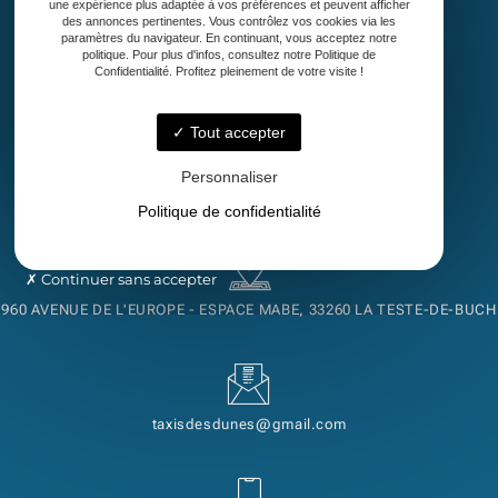
une expérience plus adaptée à vos préférences et peuvent afficher
des annonces pertinentes. Vous contrôlez vos cookies via les
paramètres du navigateur. En continuant, vous acceptez notre
Accueil
politique. Pour plus d'infos, consultez notre Politique de
Confidentialité. Profitez pleinement de votre visite !
Taxi
Transport de malade assis
Découvrez notre région
Tout accepter
Contact
Personnaliser
Politique de confidentialité
Continuer sans accepter
960 AVENUE DE L'EUROPE - ESPACE MABE, 33260 LA TESTE-DE-BUCH
taxisdesdunes@gmail.com