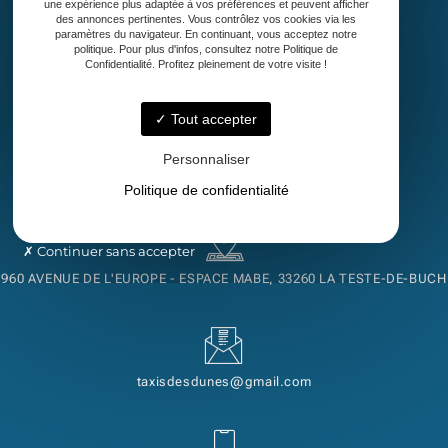
une expérience plus adaptée à vos préférences et peuvent afficher
des annonces pertinentes. Vous contrôlez vos cookies via les
paramètres du navigateur. En continuant, vous acceptez notre
Accueil
politique. Pour plus d'infos, consultez notre Politique de
Confidentialité. Profitez pleinement de votre visite !
Taxi
Transport de malade assis
Découvrez notre région
Tout accepter
Contact
Personnaliser
Politique de confidentialité
Continuer sans accepter
960 AVENUE DE L'EUROPE - ESPACE MABE, 33260 LA TESTE-DE-BUCH
taxisdesdunes@gmail.com