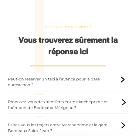
Vous avez des questions ?
Vous trouverez sûrement la
réponse ici
Peut-on réserver un taxi à l’avance pour la gare
d’Arcachon ?
Oui, il est tout à fait possible de réserver votre taxi à l’avance
pour la gare d’Arcachon. Cette solution est idéale pour
Proposez-vous des transferts entre Marcheprime et
éviter toute attente, notamment en période touristique ou
l’aéroport de Bordeaux-Mérignac ?
lors des départs matinaux.
Oui, nous assurons des
transferts taxi entre Marcheprime
En anticipant votre réservation, vous bénéficiez d’un service
et l’aéroport de Bordeaux-Mérignac
toute l’année. Ce
Faites-vous les trajets entre Marcheprime et la gare
fiable et ponctuel, avec un chauffeur qui s’adapte à votre
service est particulièrement apprécié pour sa simplicité et
Bordeaux Saint-Jean ?
horaire de train. Que ce soit pour un départ ou une arrivée,