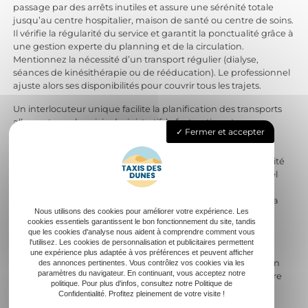
passage par des arrêts inutiles et assure une sérénité totale
jusqu’au centre hospitalier, maison de santé ou centre de soins.
Il vérifie la régularité du service et garantit la ponctualité grâce à
une gestion experte du planning et de la circulation.
Mentionnez la nécessité d’un transport régulier (dialyse,
séances de kinésithérapie ou de rééducation). Le professionnel
ajuste alors ses disponibilités pour couvrir tous les trajets.
Un interlocuteur unique facilite la planification des transports
allers-retours, le suivi administratif, la facturation et
Fermer et accepter
l’accompagnement sur toute la durée du soin. Il adapte le
mode de transport à votre état : siège confortable pour
transport assis professionnalisé, matériel spécifique si mobilité
réduite, aide à l’installation à bord si besoin. Le professionnel
garantit la discrétion lors de tous vos transferts entre votre
domicile, les gares, les aéroports ou les centres médicaux. La
Nous utilisons des cookies pour améliorer votre expérience. Les
qualité du service repose sur l’écoute de vos besoins,
cookies essentiels garantissent le bon fonctionnement du site, tandis
l’expérience des chauffeurs et leur connaissance des
que les cookies d'analyse nous aident à comprendre comment vous
procédures liées à la caisse d’assurance maladie.
l'utilisez. Les cookies de personnalisation et publicitaires permettent
une expérience plus adaptée à vos préférences et peuvent afficher
Organiser votre transport en taxi pour motif médical avec un
des annonces pertinentes. Vous contrôlez vos cookies via les
paramètres du navigateur. En continuant, vous acceptez notre
professionnel agréé représente une sécurité supplémentaire
politique. Pour plus d'infos, consultez notre Politique de
pour vous et votre famille. Vous profitez des meilleures
Confidentialité. Profitez pleinement de votre visite !
conditions de déplacement, d’un accompagnement