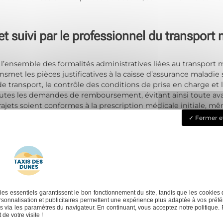
t suivi par le professionnel du transport
l’ensemble des formalités administratives liées au transport mé
ansmet les pièces justificatives à la caisse d’assurance maladie
de transport, le contrôle des conditions de prise en charge et
utes les demandes de remboursement, évitant ainsi toute avan
trajets soient conformes à la prescription médicale initiale
spect des critères d’éligibilité stricts exigés pour chaque transp
Fermer e
es vérifications post-transport. Le professionnel vérifie si le 
ter toute contestation. Il gère les éventuels refus, informe en
le applicable. Il surveille aussi la régularité des services a
Son expertise offre la garantie d’un parcours maîtrisé, avec u
suivi rigoureux, le patient bénéficie d’un transport médical co
es essentiels garantissent le bon fonctionnement du site, tandis que les cookies 
la caisse primaire d’assurance maladie.
sonnalisation et publicitaires permettent une expérience plus adaptée à vos préfé
 via les paramètres du navigateur. En continuant, vous acceptez notre politique. 
Ne
de votre visite !