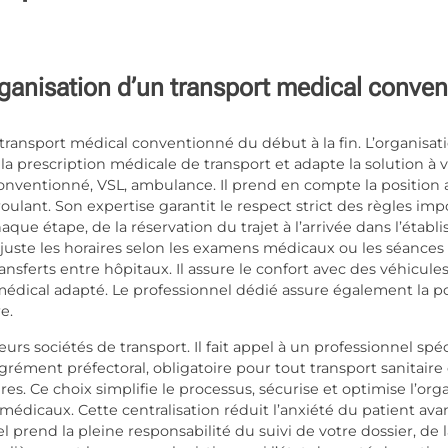
ganisation d’un transport medical conve
transport médical conventionné du début à la fin. L’organisat
la prescription médicale de transport et adapte la solution à vo
onventionné, VSL, ambulance. Il prend en compte la position a
 roulant. Son expertise garantit le respect strict des règles im
que étape, de la réservation du trajet à l’arrivée dans l’établ
ajuste les horaires selon les examens médicaux ou les séances d
nsferts entre hôpitaux. Il assure le confort avec des véhicule
édical adapté. Le professionnel dédié assure également la pon
e.
urs sociétés de transport. Il fait appel à un professionnel spéci
rément préfectoral, obligatoire pour tout transport sanitaire 
es. Ce choix simplifie le processus, sécurise et optimise l’org
médicaux. Cette centralisation réduit l’anxiété du patient ava
el prend la pleine responsabilité du suivi de votre dossier, de