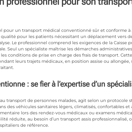
un professionnel pour son transpor
iel pour un transport médical conventionné sûr et conforme à
 qualité pour les patients nécessitant un déplacement vers de
yse. Le professionnel comprend les exigences de la Caisse pr
ale. Seul un spécialiste maîtrise les démarches administratives,
t les conditions de prise en charge des frais de transport. Cett
endant leurs trajets médicaux, en position assise ou allongée, s
aitant.
ionne : se fier à l’expertise d’un spéciali
au transport de personnes malades, agit selon un protocole str
ns des véhicules sanitaires légers, climatisés, confortables e
plémentaire lors des rendez-vous médicaux ou examens médica
lité réduite, au besoin d’un transport assis professionnalisé, 
pitaliers de référence.