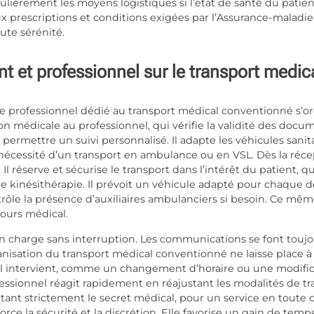
gulièrement les moyens logistiques si l’état de santé du patient
prescriptions et conditions exigées par l’Assurance-maladie.
oute sérénité.
nt et professionnel sur le transport medi
le professionnel dédié au transport médical conventionné s’or
n médicale au professionnel, qui vérifie la validité des docu
permettre un suivi personnalisé. Il adapte les véhicules sani
nécessité d’un transport en ambulance ou en VSL. Dès la récep
Il réserve et sécurise le transport dans l’intérêt du patient, q
e kinésithérapie. Il prévoit un véhicule adapté pour chaque d
rôle la présence d’auxiliaires ambulanciers si besoin. Ce mêm
ours médical.
 en charge sans interruption. Les communications se font touj
anisation du transport médical conventionné ne laisse place à
l intervient, comme un changement d’horaire ou une modifica
ssionnel réagit rapidement en réajustant les modalités de transp
tant strictement le secret médical, pour un service en toute 
force la sécurité et la discrétion. Elle favorise un gain de t