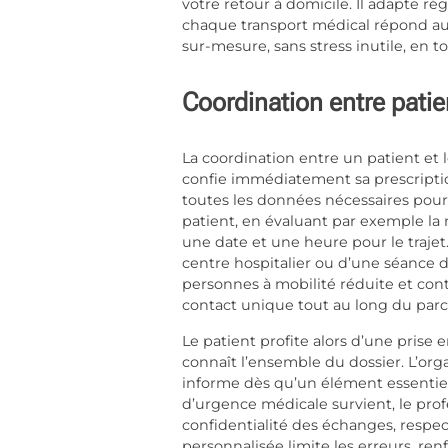
votre retour à domicile. Il adapte ré
chaque transport médical répond aux 
sur-mesure, sans stress inutile, en t
Coordination entre patie
La coordination entre un patient et 
confie immédiatement sa prescriptio
toutes les données nécessaires pour 
patient, en évaluant par exemple la 
une date et une heure pour le trajet. 
centre hospitalier ou d’une séance d
personnes à mobilité réduite et cont
contact unique tout au long du parc
Le patient profite alors d’une prise
connaît l’ensemble du dossier. L’org
informe dès qu’un élément essentie
d’urgence médicale survient, le profe
confidentialité des échanges, respec
personnalisée limite les erreurs, ren