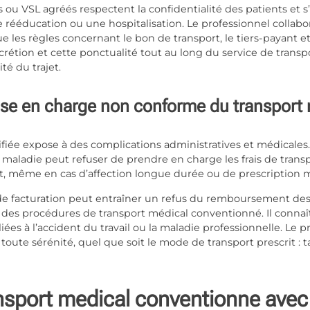
 ou VSL agréés respectent la confidentialité des patients et 
 rééducation ou une hospitalisation. Le professionnel collabo
ue les règles concernant le bon de transport, le tiers-payant 
iscrétion et cette ponctualité tout au long du service de tran
té du trajet.
prise en charge non conforme du transpor
iée expose à des complications administratives et médicales. 
 maladie peut refuser de prendre en charge les frais de transp
, même en cas d’affection longue durée ou de prescription m
facturation peut entraîner un refus du remboursement des fr
 des procédures de transport médical conventionné. Il connaît
liées à l’accident du travail ou la maladie professionnelle. Le p
n toute sérénité, quel que soit le mode de transport prescrit 
nsport medical conventionne avec