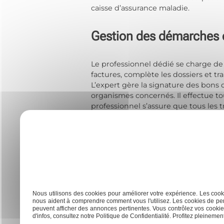
caisse d’assurance maladie.
Gestion des démarches e
Le professionnel dédié se charge de 
factures, complète les dossiers et tr
L’expert gère la signature des bons 
organismes concernés. Il effectue to
professionnel s’assure que tous les 
planning hospitalier. Il vérifie le re
ambulance médicalisée.
Le suivi administratif englobe aussi l
l’information au patient et peut trai
supplémentaire ou de franchise médica
caisse d’assurance en cas de besoin. 
médical et administratif. Grâce à ce 
Nous utilisons des cookies pour améliorer votre expérience. Les cooki
en permanence sur les exigences de 
nous aident à comprendre comment vous l'utilisez. Les cookies de per
peuvent afficher des annonces pertinentes. Vous contrôlez vos cookies
d'infos, consultez notre Politique de Confidentialité. Profitez pleinement 