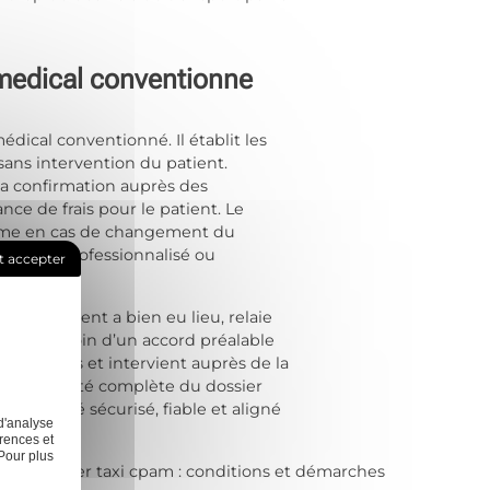
 medical conventionne
dical conventionné. Il établit les
 sans intervention du patient.
 la confirmation auprès des
ce de frais pour le patient. Le
, même en cas de changement du
ort assis professionnalisé ou
t accepter
remboursement a bien eu lieu, relaie
 cas de besoin d’un accord préalable
mbulanciers et intervient auprès de la
ne traçabilité complète du dossier
nventionné sécurisé, fiable et aligné
d'analyse
rences et
Pour plus
xt:
Reserver taxi cpam : conditions et démarches