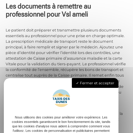
Les documents à remettre au
professionnel pour Vsl ameli
Le patient doit préparer et transmettre plusieurs documents
essentiels au professionnel pour une prise en charge optimale.
La prescription médicale de transport reste le document
principal, à faire remplir et signer par le médecin. Ajoutez une
pièce d’identité pour vérifier l’identité lors des contrôles, une
attestation de Caisse primaire d’assurance maladie et la carte
Vitale pour la validation du tiers-payant. Le professionnel vérifie
la conformité de l’ensemble, récupère les bons de transport et
centralise tout auprès de la Caisse primaire. Il remet enfin tous
ces documents lors de chaque trajet vers l’établissement de
Fermer et accepter
santé ou le centre de soins. Il agit comme un intermédiaire de
confiance entre le malade, la Cpam et le médecin traitant ou
spécialiste.
Dans le cas d’un transport longue-distance ou lié à une
pathologie spécifique comme la dialyse, la radiothérapie ou la
Nous utilisons des cookies pour améliorer votre expérience. Les
rééducation, certains documents complémentaires restent
cookies essentiels garantissent le bon fonctionnement du site, tandis
parfois exigés : accord préalable de la caisse, justificatifs
que les cookies d'analyse nous aident à comprendre comment vous
d’hospitalisation, attestation d’accident du travail ou de
l'utilisez. Les cookies de personnalisation et publicitaires permettent