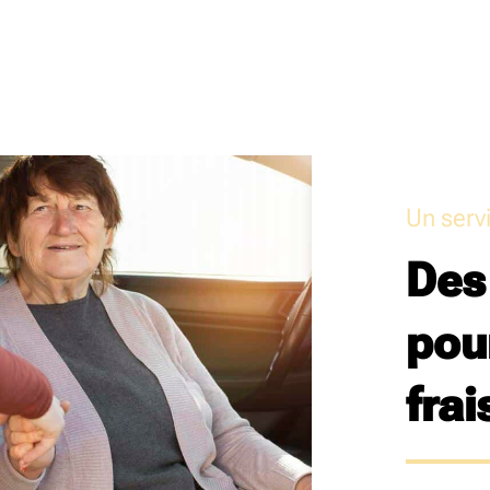
Un serv
Des
pour
frai