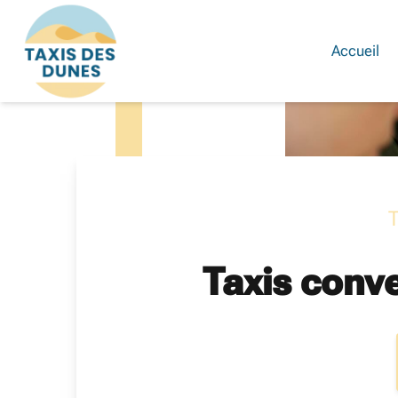
Skip
?>
to
content
Accueil
Taxis conv