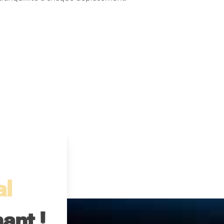
al
ant !