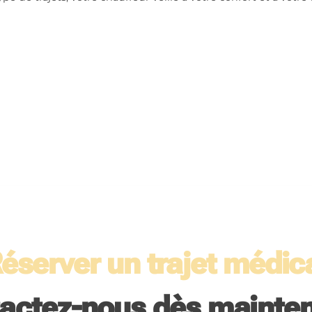
éserver un trajet médic
actez-nous dès mainten