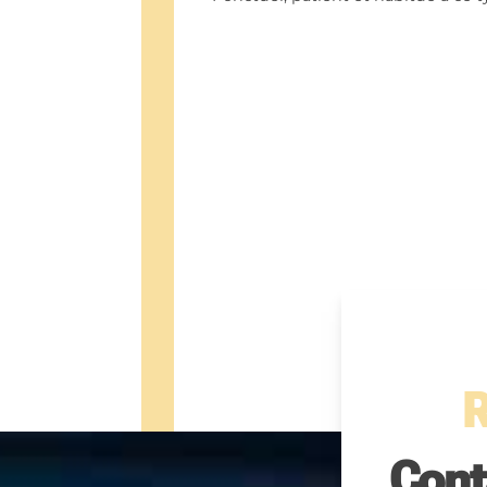
R
Cont