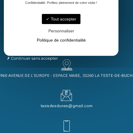
Confidentialité. Profitez pleinement de votre visite !
Accueil
Taxi
Tout accepter
Transport de malade assis
Découvrez notre région
Personnaliser
Contact
Politique de confidentialité
Continuer sans accepter
960 AVENUE DE L'EUROPE - ESPACE MABE, 33260 LA TESTE-DE-BUCH
taxisdesdunes@gmail.com