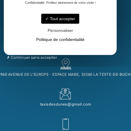
Confidentialité. Profitez pleinement de votre visite !
Accueil
Taxi
Tout accepter
Transport de malade assis
Découvrez notre région
Personnaliser
Contact
Politique de confidentialité
Continuer sans accepter
960 AVENUE DE L'EUROPE - ESPACE MABE, 33260 LA TESTE-DE-BUCH
taxisdesdunes@gmail.com