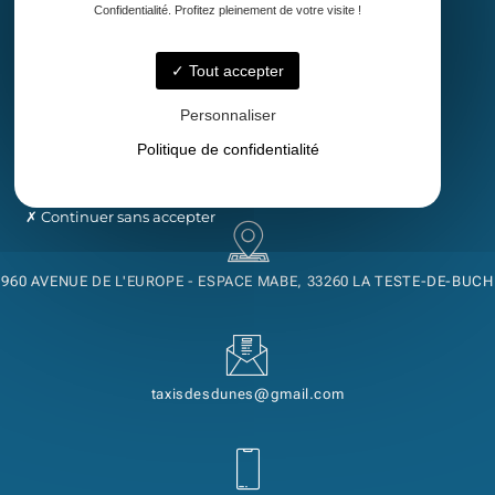
Confidentialité. Profitez pleinement de votre visite !
Accueil
Taxi
Tout accepter
Transport de malade assis
Découvrez notre région
Personnaliser
Contact
Politique de confidentialité
Continuer sans accepter
960 AVENUE DE L'EUROPE - ESPACE MABE, 33260 LA TESTE-DE-BUCH
taxisdesdunes@gmail.com