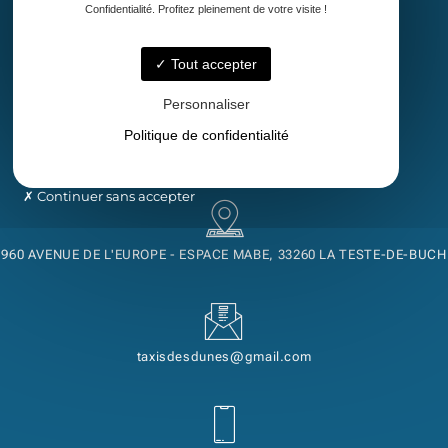
Confidentialité. Profitez pleinement de votre visite !
Accueil
Taxi
Tout accepter
Transport de malade assis
Découvrez notre région
Personnaliser
Contact
Politique de confidentialité
Continuer sans accepter
960 AVENUE DE L'EUROPE - ESPACE MABE, 33260 LA TESTE-DE-BUCH
taxisdesdunes@gmail.com