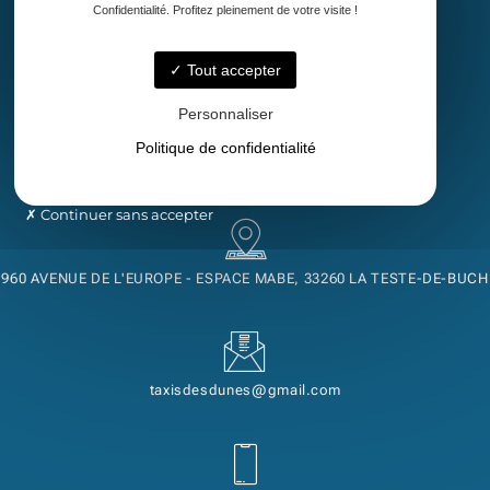
Confidentialité. Profitez pleinement de votre visite !
Accueil
Taxi
Tout accepter
Transport de malade assis
Découvrez notre région
Personnaliser
Contact
Politique de confidentialité
Continuer sans accepter
960 AVENUE DE L'EUROPE - ESPACE MABE, 33260 LA TESTE-DE-BUCH
taxisdesdunes@gmail.com