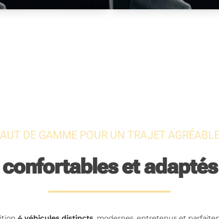
AUT DE GAMME POUR UN TRAJET AGRÉABLE
 confortables et adaptés
ition
4 véhicules distincts
, modernes, entretenus et parfaite