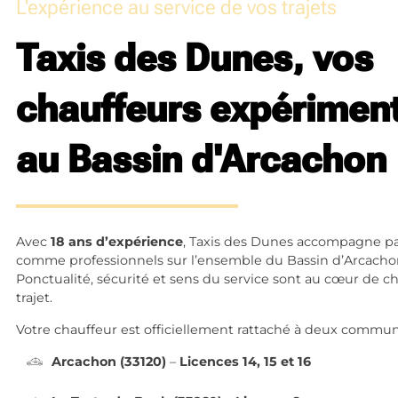
L'expérience au service de vos trajets
Taxis des Dunes, vos
chauffeurs expérimen
au Bassin d'Arcachon
Avec
18 ans d’expérience
, Taxis des Dunes accompagne par
comme professionnels sur l’ensemble du Bassin d’Arcacho
Ponctualité, sécurité et sens du service sont au cœur de 
trajet.
Votre chauffeur est officiellement rattaché à deux commun
Arcachon (33120)
–
Licences 14, 15 et 16