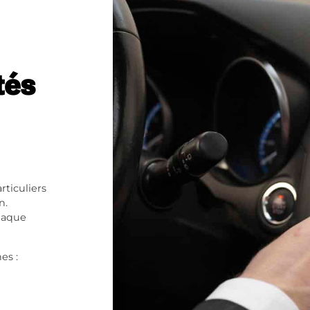
tés
ticuliers
n.
chaque
es :