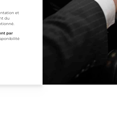
ntation et
nt du
ntionné.
nt par
ponibilité